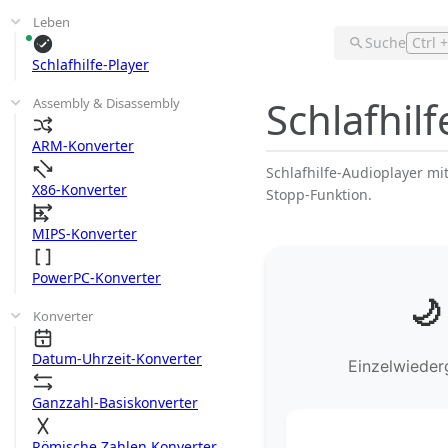
Leben
Suche
Ctrl 
Schlafhilfe-Player
Schlafhilf
Assembly & Disassembly
ARM-Konverter
Schlafhilfe-Audioplayer m
X86-Konverter
Stopp-Funktion.
MIPS-Konverter
PowerPC-Konverter
🌙
Konverter
Datum-Uhrzeit-Konverter
Einzelwieder
Ganzzahl-Basiskonverter
Römische Zahlen Konverter