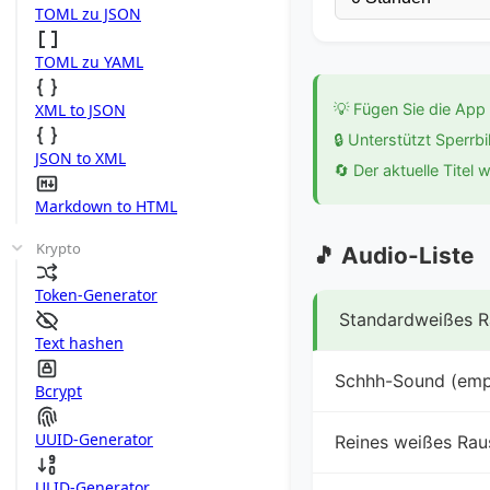
TOML zu JSON
TOML zu YAML
XML to JSON
💡 Fügen Sie die App 
🔒 Unterstützt Sperr
JSON to XML
🔄 Der aktuelle Titel 
Markdown to HTML
Krypto
🎵 Audio-Liste
Token-Generator
Standardweißes 
Text hashen
Schhh-Sound (emp
Bcrypt
UUID-Generator
Reines weißes Ra
ULID-Generator