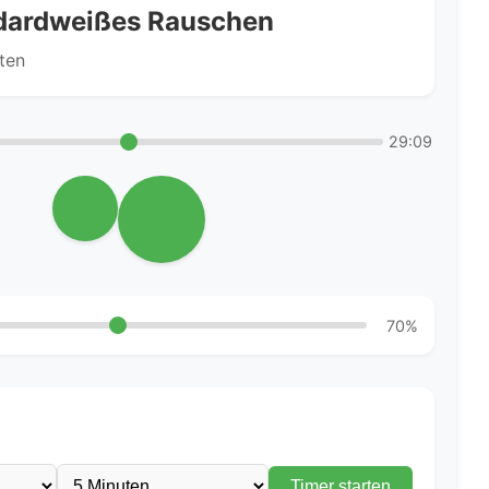
dardweißes Rauschen
ten
29:09
70%
Timer starten