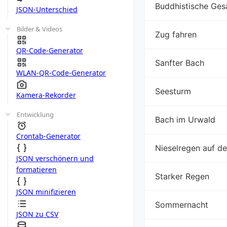
Buddhistische Ge
JSON-Unterschied
Bilder & Videos
Zug fahren
QR-Code-Generator
Sanfter Bach
WLAN-QR-Code-Generator
Seesturm
Kamera-Rekorder
Entwicklung
Bach im Urwald
Crontab-Generator
Nieselregen auf de
JSON verschönern und
formatieren
Starker Regen
JSON minifizieren
Sommernacht
JSON zu CSV