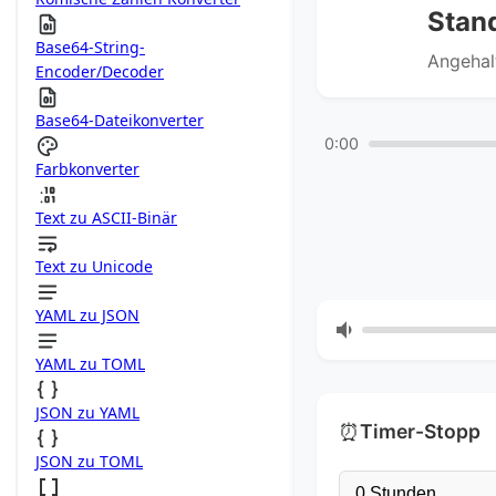
Stan
Base64-String-
Angehal
Encoder/Decoder
Base64-Dateikonverter
0:00
Farbkonverter
Text zu ASCII-Binär
Text zu Unicode
YAML zu JSON
YAML zu TOML
JSON zu YAML
⏰
Timer-Stopp
JSON zu TOML