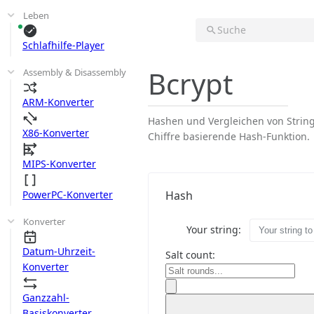
Leben
Suche
Schlafhilfe-Player
Bcrypt
Assembly & Disassembly
ARM-Konverter
Hashen und Vergleichen von Strings 
X86-Konverter
Chiffre basierende Hash-Funktion.
MIPS-Konverter
PowerPC-Konverter
Hash
Konverter
Your string:
Datum-Uhrzeit-
Salt count:
Konverter
Ganzzahl-
Basiskonverter