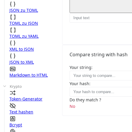
JSON zu TOML
TOML zu JSON
TOML zu YAML
XML to JSON
Compare string with hash
JSON to XML
Your string:
Markdown to HTML
Your hash:
Krypto
Token-Generator
Do they match ?
No
Text hashen
Bcrypt