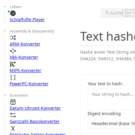
Leben
Suche
Ctrl 
Schlafhilfe-Player
Text has
Assembly & Disassembly
ARM-Konverter
Hashe einen Text-String mi
X86-Konverter
SHA224, SHA512, SHA384,
MIPS-Konverter
PowerPC-Konverter
Your text to hash:
Konverter
Datum-Uhrzeit-Konverter
Digest encoding
Ganzzahl-Basiskonverter
Hexadecimal (base 16
Römische Zahlen Konverter