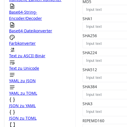
MD5
Base64-String-
Encoder/Decoder
SHA1
Base64-Dateikonverter
SHA256
Farbkonverter
SHA224
Text zu ASCII-Binär
Text zu Unicode
SHA512
YAML zu JSON
SHA384
YAML zu TOML
SHA3
JSON zu YAML
JSON zu TOML
RIPEMD160