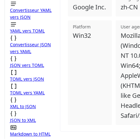
Google Inc.
zh-CN
Convertisseur YAML
vers JSON
Platform
User age
YAML vers TOML
Win32
Mozill
(Wind
Convertisseur JSON
vers YAML
NT 10.
Win64;
JSON vers TOML
AppleW
TOML vers JSON
(KHTM
TOML vers YAML
like G
Headl
XML to JSON
Safari
JSON to XML
Markdown to HTML