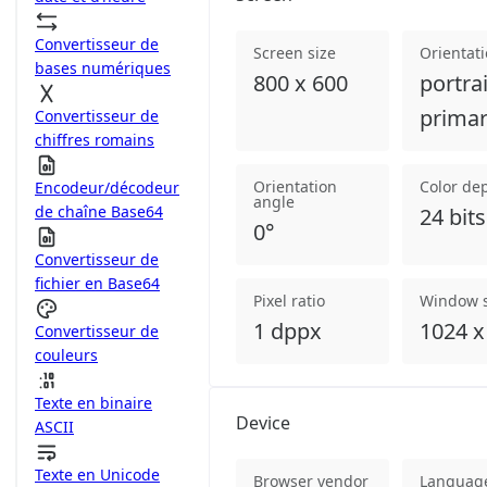
Convertisseur de
Screen size
Orientat
bases numériques
800 x 600
portrai
prima
Convertisseur de
chiffres romains
Orientation
Color de
Encodeur/décodeur
angle
de chaîne Base64
24 bits
0°
Convertisseur de
fichier en Base64
Pixel ratio
Window s
1 dppx
1024 x
Convertisseur de
couleurs
Texte en binaire
Device
ASCII
Texte en Unicode
Browser vendor
Languag