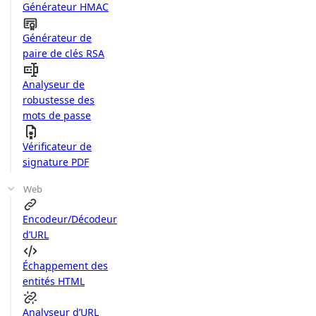
Générateur HMAC
Générateur de
paire de clés RSA
Analyseur de
robustesse des
mots de passe
Vérificateur de
signature PDF
Web
Encodeur/Décodeur
d’URL
Échappement des
entités HTML
Analyseur d’URL