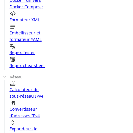
Docker run vers
Docker Compose
Formateur XML
Embellisseur et
formateur YAML
Regex Tester
Regex cheatsheet
Réseau
Calculateur de
sous-réseau IPv4
Convertisseur
d’adresses IPv4
Expandeur de