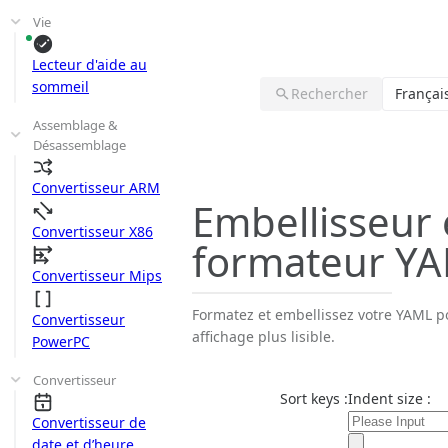
Vie
Lecteur d'aide au
sommeil
Rechercher
Françai
Assemblage &
Désassemblage
Convertisseur ARM
Embellisseur 
Convertisseur X86
formateur Y
Convertisseur Mips
Formatez et embellissez votre YAML p
Convertisseur
affichage plus lisible.
PowerPC
Convertisseur
Sort keys :
Indent size :
Convertisseur de
date et d’heure