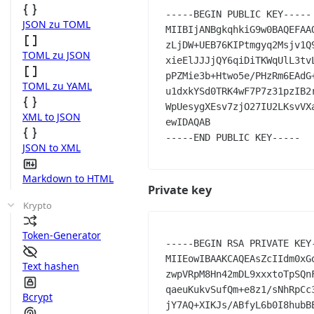
-----BEGIN PUBLIC KEY-----

JSON zu TOML
MIIBIjANBgkqhkiG9w0BAQEFAA
zLjDW+UEB76KIPtmgyq2Msjv1Q
TOML zu JSON
xieElJJJjQY6qiDiTKWqUlL3tv
pPZMie3b+Htwo5e/PHzRm6EAdG
TOML zu YAML
u1dxkYSd0TRK4wF7P7z31pzIB2
WpUesygXEsv7zjO27IU2LKsvVX
XML to JSON
ewIDAQAB

JSON to XML
Markdown to HTML
Private key
Krypto
Token-Generator
-----BEGIN RSA PRIVATE KEY-
MIIEowIBAAKCAQEAsZcIIdm0xG
Text hashen
zwpVRpM8Hn42mDL9xxxtoTpSQn
qaeuKukvSufQm+e8z1/sNhRpCc
Bcrypt
jY7AQ+XIKJs/ABfyL6b0I8hubB