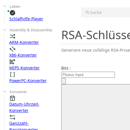
Leben
Suche
Schlafhilfe-Player
RSA-Schlüss
Assembly & Disassembly
ARM-Konverter
Generiere neue zufällige RSA-Priva
X86-Konverter
MIPS-Konverter
Bits :
PowerPC-Konverter
Konverter
Datum-Uhrzeit-
Konverter
Ganzzahl-
Basiskonverter