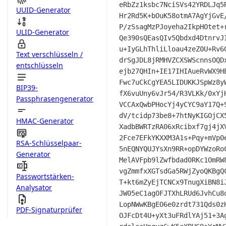
eRbZz1ksbc7NciSVs42YRDLJq5
UUID-Generator
Hr2Rd5K+bOuK58otmA7AgYjGvE
P/zSsagMzPJoyeha2IkpHOtet+
ULID-Generator
Qe390sQEasQIv5Qbdxd4DtnrvJ
u+IyGLhThliLloau4zeZ0U+Rv6
Text verschlüsseln /
drSgJDL8jRMHVZCXSWScnnsOQD
entschlüsseln
ejb27QHIn+IE17IHIAueRvWX9H
Fwc7uCkCgYEA5LIDUKKJSpWz8y
BIP39-
fX6vuUny6vJr54/R3VLKk/0xYj
Passphrasengenerator
VCCAxQwbPHocYj4yCYC9aY17Q+
dV/tcidp73be8+7htNyKIGOjCX
HMAC-Generator
XadbBWRTzRA06xRcibxf7gj4jX
2Fce7EFkYKXXM3A1s+Pqy+mVp0
RSA-Schlüsselpaar-
5nEQNYQUJYsXn9RR+opDYWzoRo
Generator
MelAVFpb9lZwfbdad0RKc1OmRW
vgZmmfxXGTsdGa5RWjZyoQKBgQ
Passwortstärken-
T+kt6mZyEjTCNCx9TnugXiBN8i
Analysator
JW05eC1agOFJTXhLRUd6JvhCu8
LopNWwKBgEO6e0zrdt731Qds0z
PDF-Signaturprüfer
OJFcDt4U+yXt3uFRdlYAj51+3A