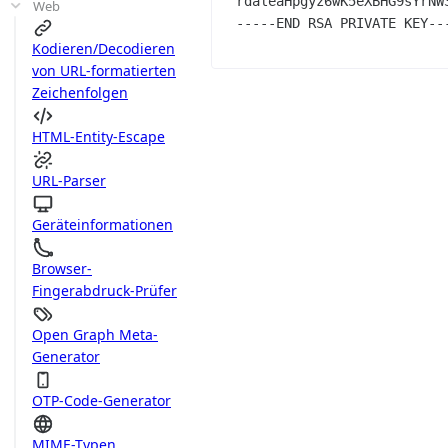
rdaleaHpgyz6wK5eXBHG9sYrNW3
Web
Kodieren/Decodieren
von URL-formatierten
Zeichenfolgen
HTML-Entity-Escape
URL-Parser
Geräteinformationen
Browser-
Fingerabdruck-Prüfer
Open Graph Meta-
Generator
OTP-Code-Generator
MIME-Typen