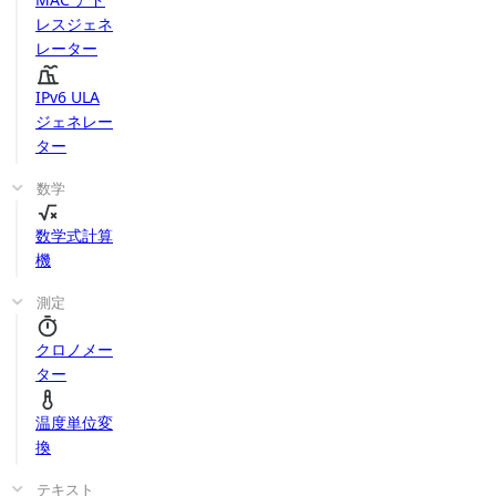
レスジェネ
レーター
IPv6 ULA
ジェネレー
ター
数学
数学式計算
機
測定
クロノメー
ター
温度単位変
換
テキスト