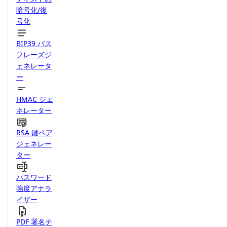
暗号化/復
号化
BIP39 パス
フレーズジ
ェネレータ
ー
HMAC ジェ
ネレーター
RSA 鍵ペア
ジェネレー
ター
パスワード
強度アナラ
イザー
PDF 署名チ