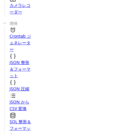
カメラレコ
ーダー
開発
Crontab ジ
ェネレータ
ー
JSON 整形
＆フォーマ
ット
JSON 圧縮
JSON から
CSV 変換
SQL 整形＆
フォーマッ