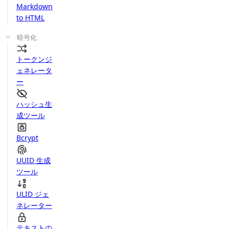
Markdown
to HTML
暗号化
トークンジ
ェネレータ
ー
ハッシュ生
成ツール
Bcrypt
UUID 生成
ツール
ULID ジェ
ネレーター
テキストの