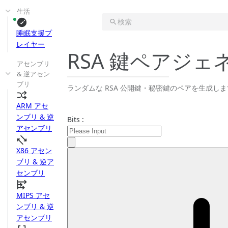
生活
検索
睡眠支援プ
レイヤー
RSA 鍵ペアジェ
アセンブリ
& 逆アセン
ブリ
ランダムな RSA 公開鍵・秘密鍵のペアを生成しま
ARM アセ
ンブリ & 逆
Bits :
アセンブリ
X86 アセン
ブリ & 逆ア
センブリ
MIPS アセ
ンブリ & 逆
アセンブリ