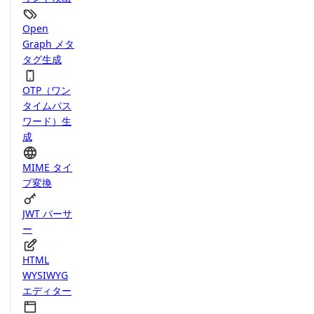
Open
Graph メタ
タグ生成
OTP（ワン
タイムパス
ワード）生
成
MIME タイ
プ変換
JWT パーサ
ー
HTML
WYSIWYG
エディター