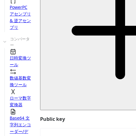
PowerPC
アセンブリ
& 逆アセン
ブリ
コンバータ
ー
日時変換ツ
ール
数値基数変
換ツール
ローマ数字
変換器
Base64 文
Public key
字列エンコ
ーダー/デ