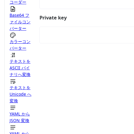
コーダー
Base64 フ
Private key
ァイルコン
バーター
カラーコン
バーター
テキストを
ASCII バイ
ナリへ変換
テキストを
Unicode へ
変換
YAML から
JSON 変換
YAML から