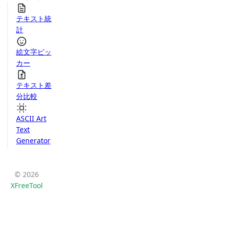
テキスト統
計
絵文字ピッ
カー
テキスト差
分比較
ASCII Art
Text
Generator
© 2026
XFreeTool