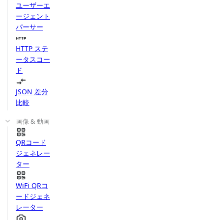
ユーザーエ
ージェント
パーサー
HTTP ステ
ータスコー
ド
JSON 差分
比較
画像 & 動画
QRコード
ジェネレー
ター
WiFi QRコ
ードジェネ
レーター