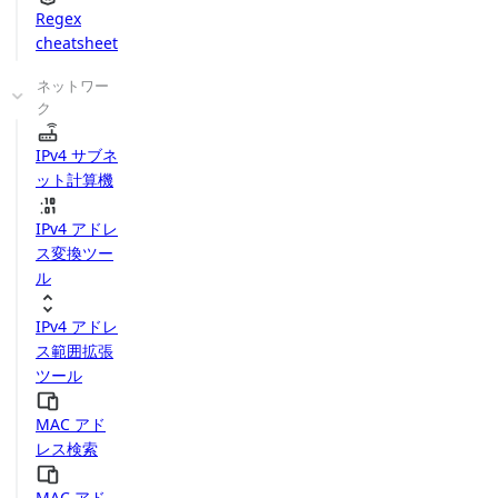
Regex
cheatsheet
ネットワー
ク
IPv4 サブネ
ット計算機
IPv4 アドレ
ス変換ツー
ル
IPv4 アドレ
ス範囲拡張
ツール
MAC アド
レス検索
MAC アド