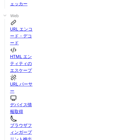
ェッカー
Web
URL エンコ
ード・デコ
ード
HTML エン
ティティの
エスケープ
URL パーサ
ー
デバイス情
報取得
ブラウザフ
ィンガープ
リント検出