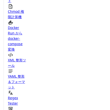
ト
Chmod 権
限計算機
Docker
Run から
docker-
compose
変換
XML 整形ツ
ール
YAML 整形
＆フォーマ
ット
Regex
Tester