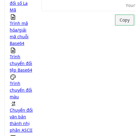
đổi số La
Mã
Copy
Trình mã
hóa/giải
mã chuỗi
Base64
Trình
chuyển đổi
tệp Base64
Trình
chuyển đổi
màu
Chuyển đổi
văn bản
thành nhị
phân ASCII