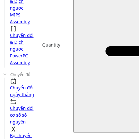
& Dịch
ngược
MIPS
Assembly
Chuyển đổi
& Dịch
Quantity
ngược
PowerPC
Assembly
Chuyển đổi
Chuyển đổi
ngày-tháng
Chuyển đổi
cơ số số
nguyên
Bộ chuyển