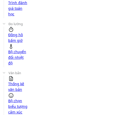
Trình đánh
giá toán
học
Đo lường
Đồng hồ
bấm giờ
Bộ chuyển
đổi nhiệt
độ
Văn bản
Thống kê
văn bản
Bộ chọn
biểu tượng
cảm xúc