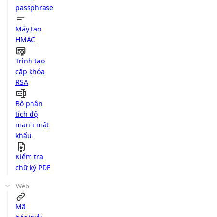
passphrase
Máy tạo
HMAC
Trình tạo
cặp khóa
RSA
Bộ phân
tích độ
mạnh mật
khẩu
Kiểm tra
chữ ký PDF
Web
Mã