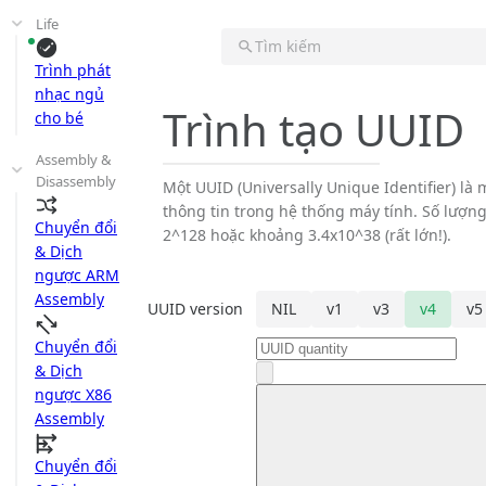
Life
Tìm kiếm
Trình phát
nhạc ngủ
Trình tạo UUID
cho bé
Assembly &
Disassembly
Một UUID (Universally Unique Identifier) là
thông tin trong hệ thống máy tính. Số lượn
Chuyển đổi
2^128 hoặc khoảng 3.4x10^38 (rất lớn!).
& Dịch
ngược ARM
Assembly
UUID version
NIL
v1
v3
v4
v5
Chuyển đổi
& Dịch
ngược X86
Assembly
Chuyển đổi