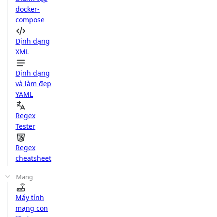
docker-
compose
Định dạng
XML
Định dạng
và làm đẹp
YAML
Regex
Tester
Regex
cheatsheet
Mạng
Máy tính
mạng con