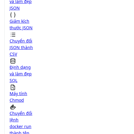
và làm đẹp
JSON
Giảm kích
thước JSON
Chuyển đổi
JSON thành
CSV
Định dạng
và làm đẹp
SQL
Máy tính
Chmod
Chuyển đổi
lệnh
docker run
thành tệp