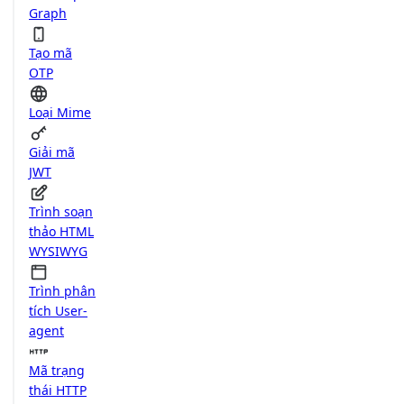
Graph
Tạo mã
OTP
Loại Mime
Giải mã
JWT
Trình soạn
thảo HTML
WYSIWYG
Trình phân
tích User-
agent
Mã trạng
thái HTTP