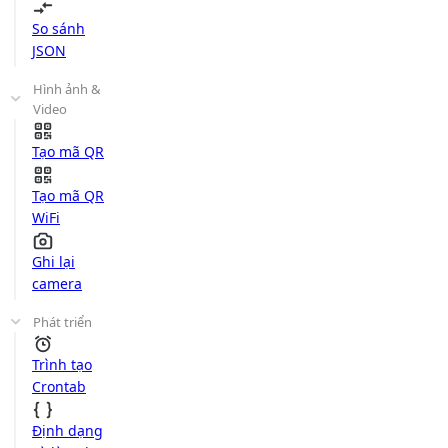
So sánh
JSON
Hình ảnh &
Video
Tạo mã QR
Tạo mã QR
WiFi
Ghi lại
camera
Phát triển
Trình tạo
Crontab
Định dạng