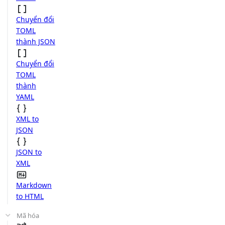
Chuyển đổi
TOML
thành JSON
Chuyển đổi
TOML
thành
YAML
XML to
JSON
JSON to
XML
Markdown
to HTML
Mã hóa