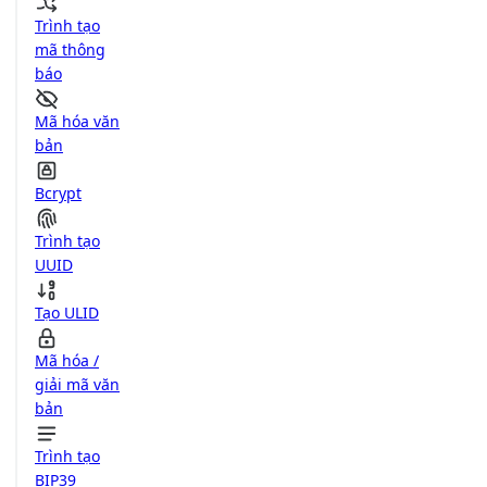
Trình tạo
mã thông
báo
Mã hóa văn
bản
Bcrypt
Trình tạo
UUID
Tạo ULID
Mã hóa /
giải mã văn
bản
Trình tạo
BIP39