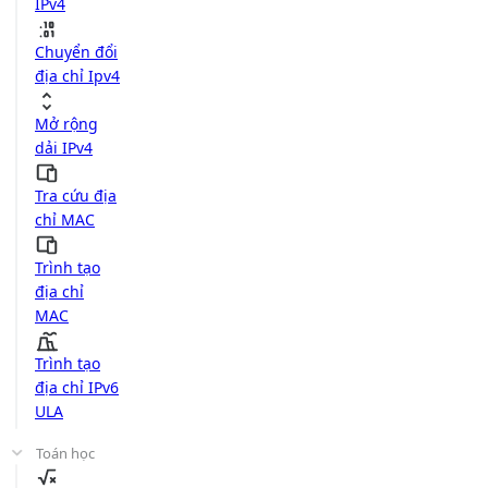
IPv4
Chuyển đổi
địa chỉ Ipv4
Mở rộng
dải IPv4
Tra cứu địa
chỉ MAC
Trình tạo
địa chỉ
MAC
Trình tạo
địa chỉ IPv6
ULA
Toán học