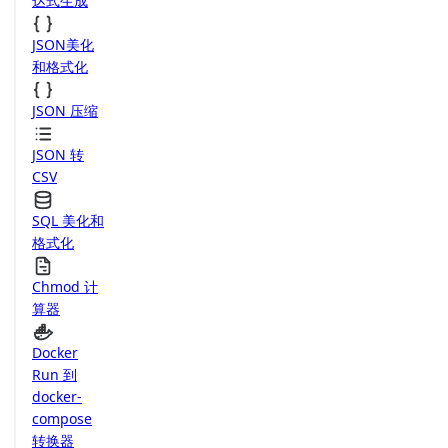
达式生成
JSON美化
和格式化
JSON 压缩
JSON 转
CSV
SQL 美化和
格式化
Chmod 计
算器
Docker
Run 到
docker-
compose
转换器