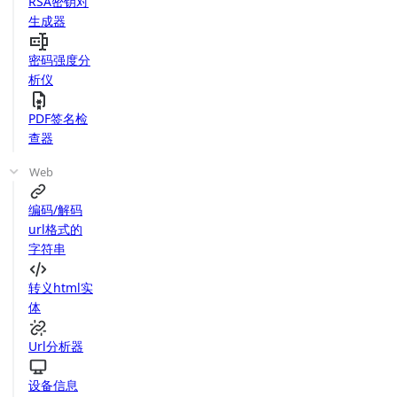
RSA密钥对
生成器
密码强度分
析仪
PDF签名检
查器
Web
编码/解码
url格式的
字符串
转义html实
体
Url分析器
设备信息