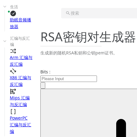
生活
搜索
助眠音频播
放器
RSA密钥对生成器
汇编与反汇
编
生成新的随机RSA私钥和公钥pem证书。
Arm 汇编与
反汇编
Bits :
X86 汇编与
反汇编
Mips 汇编
与反汇编
PowerPC
汇编与反汇
编