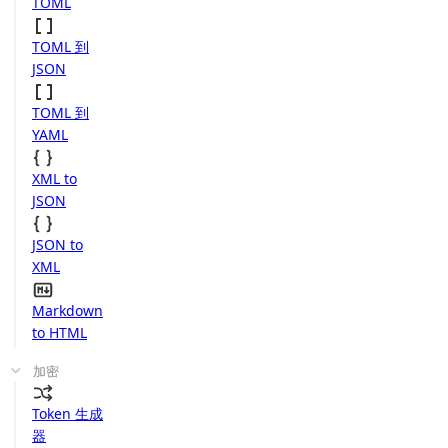
TOML
TOML 到
JSON
TOML 到
YAML
XML to
JSON
JSON to
XML
Markdown
to HTML
加密
Token 生成
器