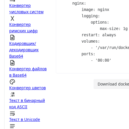
nginx:
Конвертер
image:
nginx
числовых систем
logging:
options:
Конвертер
max-size:
1g
римских цифр
restart:
always
volumes:
Кодировщик/
-
'/var/run/dock
декодировщик
ports:
Base64
-
'80:80'
Конвертер файлов
в Base64
Download docke
Конвертер цветов
Текст в бинарный
код ASCII
Текст в Unicode