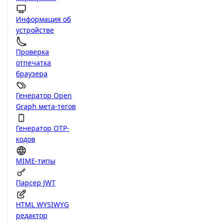
Информация об
устройстве
Проверка
отпечатка
браузера
Генератор Open
Graph мета-тегов
Генератор OTP-
кодов
MIME-типы
Парсер JWT
HTML WYSIWYG
редактор