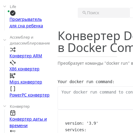
Life
Поиск
Проигрыватель
для сна ребенка
Конвертер D
Ассемблер и
в Docker Co
дизассемблирование
Конвертер ARM
Преобразует команды "docker run" 
X86 конвертер
Mips конвертер
Your docker run command:
PowerPC конвертер
Конвертер
Конвертер даты и
version:
'3.9'
времени
services: