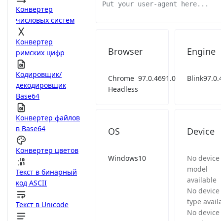
Конвертер
числовых систем
Конвертер
Browser
Engine
римских цифр
Кодировщик/
Chrome
97.0.4691.0
Blink
97.0.
декодировщик
Headless
Base64
Конвертер файлов
в Base64
OS
Device
Конвертер цветов
Windows
10
No device
model
Текст в бинарный
available
код ASCII
No device
type avail
Текст в Unicode
No device