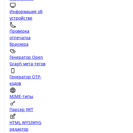
Информация об
устройстве
Проверка
отпечатка
браузера
Генератор Open
Graph мета-тегов
Генератор OTP-
кодов
MIME-типы
Парсер JWT
HTML WYSIWYG
редактор