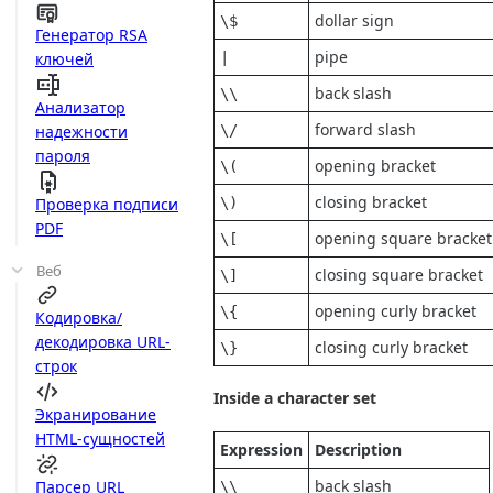
dollar sign
\$
Генератор RSA
pipe
|
ключей
back slash
\\
Анализатор
forward slash
\/
надежности
пароля
opening bracket
\(
closing bracket
\)
Проверка подписи
PDF
opening square bracket
\[
Веб
closing square bracket
\]
opening curly bracket
\{
Кодировка/
декодировка URL-
closing curly bracket
\}
строк
Inside a character set
Экранирование
HTML-сущностей
Expression
Description
back slash
Парсер URL
\\