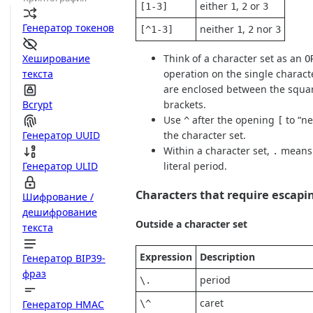
either
,
or
[1-3]
1
2
3
Генератор токенов
neither
,
nor
[^1-3]
1
2
3
Хеширование
Think of a character set as an
O
текста
operation on the single charact
are enclosed between the squa
Bcrypt
brackets.
Use
after the opening
to “ne
^
[
Генератор UUID
the character set.
Within a character set,
means
.
Генератор ULID
literal period.
Characters that require escapi
Шифрование /
дешифрование
Outside a character set
текста
Expression
Description
Генератор BIP39-
фраз
period
\.
caret
\^
Генератор HMAC