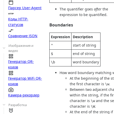
Парсер User-Agent
The quantifier goes
after
the
expression to be quantified.
Коды HTTP-
статусов
Boundaries
Сравнение JSON
Expression
Description
start of string
^
Изображения и
видео
end of string
$
Генератор QR-
word boundary
\b
кодов
How word boundary matching w
At the beginning of the st
Генератор WiFi QR-
the first character is
.
кодов
\w
Between two adjacent cha
within the string, if the fir
Камера-рекордер
character is
and the s
\w
Разработка
character is
.
\W
At the end of the string if