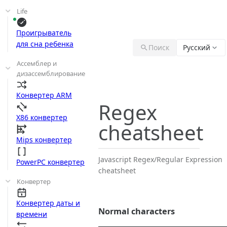
Life
Проигрыватель
для сна ребенка
Поиск
Русский
Ассемблер и
дизассемблирование
Конвертер ARM
Regex
X86 конвертер
cheatsheet
Mips конвертер
Javascript Regex/Regular Expression
PowerPC конвертер
cheatsheet
Конвертер
Конвертер даты и
Normal characters
времени