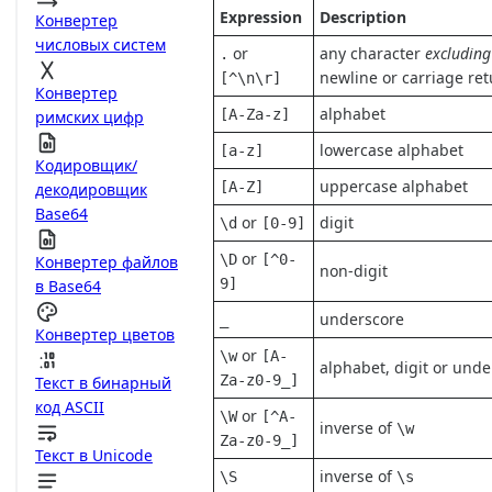
Expression
Description
Конвертер
числовых систем
or
any character
excluding
.
newline or carriage re
[^\n\r]
Конвертер
alphabet
[A-Za-z]
римских цифр
lowercase alphabet
[a-z]
Кодировщик/
uppercase alphabet
[A-Z]
декодировщик
Base64
or
digit
\d
[0-9]
or
\D
[^0-
Конвертер файлов
non-digit
9]
в Base64
underscore
_
Конвертер цветов
or
\w
[A-
alphabet, digit or und
Za-z0-9_]
Текст в бинарный
код ASCII
or
\W
[^A-
inverse of
\w
Za-z0-9_]
Текст в Unicode
inverse of
\S
\s