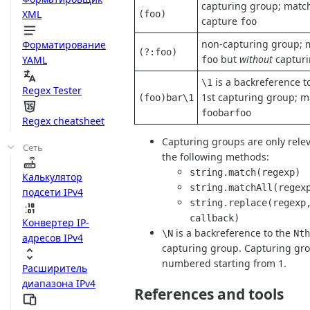
capturing group; matc
XML
(foo)
capture
foo
non-capturing group; 
Форматирование
(?:foo)
but
without
captur
YAML
foo
is a backreference t
\1
Regex Tester
1st capturing group; m
(foo)bar\1
foobarfoo
Regex cheatsheet
Capturing groups are only relev
Сеть
the following methods:
string.match(regexp)
Калькулятор
string.matchAll(regex
подсети IPv4
string.replace(regexp
callback)
Конвертер IP-
is a backreference to the
\N
Nt
адресов IPv4
capturing group. Capturing gr
numbered starting from 1.
Расширитель
диапазона IPv4
References and tools