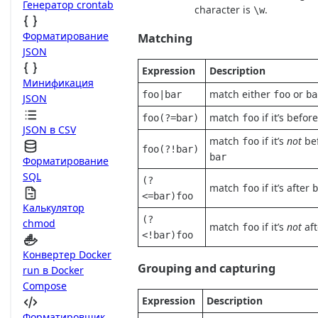
Генератор crontab
character is
.
\w
Форматирование
Matching
JSON
Expression
Description
Минификация
match either
or
foo|bar
foo
ba
JSON
match
if it’s befor
foo(?=bar)
foo
JSON в CSV
match
if it’s
not
be
foo
foo(?!bar)
bar
Форматирование
SQL
(?
match
if it’s after
foo
<=bar)foo
Калькулятор
(?
chmod
match
if it’s
not
af
foo
<!bar)foo
Конвертер Docker
Grouping and capturing
run в Docker
Compose
Expression
Description
Форматировщик