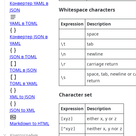
Конвертер YAML в
Whitespace characters
JSON
YAML в TOML
Expression
Description
space
Конвертер JSON в
YAML
tab
\t
newline
\n
JSON в TOML
carriage return
\r
TOML в JSON
space, tab, newline or c
\s
return
TOML в YAML
Character set
XML to JSON
Expression
Description
JSON to XML
either
,
or
[xyz]
x
y
z
Markdown to HTML
neither
,
nor
[^xyz]
x
y
z
Криптография