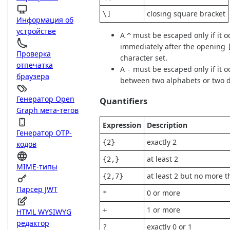
closing square bracket
\]
Информация об
устройстве
A
must be escaped only if it o
^
immediately after the opening
Проверка
character set.
отпечатка
A
must be escaped only if it o
-
браузера
between two alphabets or two d
Генератор Open
Quantifiers
Graph мета-тегов
Expression
Description
Генератор OTP-
exactly 2
{2}
кодов
at least 2
{2,}
MIME-типы
at least 2 but no more t
{2,7}
Парсер JWT
0 or more
*
1 or more
+
HTML WYSIWYG
редактор
exactly 0 or 1
?