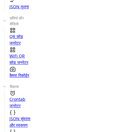
JSON तुलना
छवियां और
वीडियो
QR कोड
जनरेटर
WiFi QR
कोड जनरेटर
कैमरा रिकॉर्डर
विकास
Crontab
जनरेटर
JSON सुंदरता
और स्वरूपण