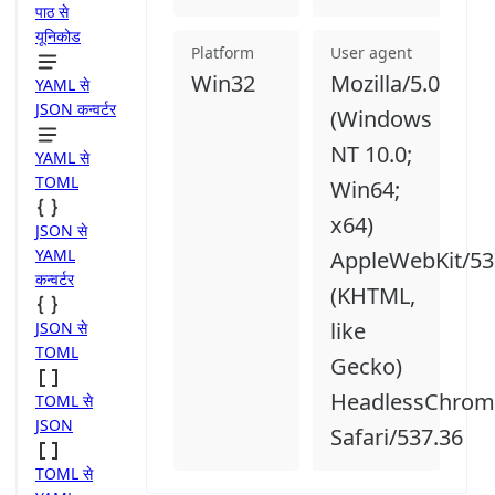
पाठ से
यूनिकोड
Platform
User agent
Win32
Mozilla/5.0
YAML से
JSON कन्वर्टर
(Windows
NT 10.0;
YAML से
TOML
Win64;
x64)
JSON से
YAML
AppleWebKit/53
कन्वर्टर
(KHTML,
like
JSON से
TOML
Gecko)
HeadlessChrome
TOML से
JSON
Safari/537.36
TOML से