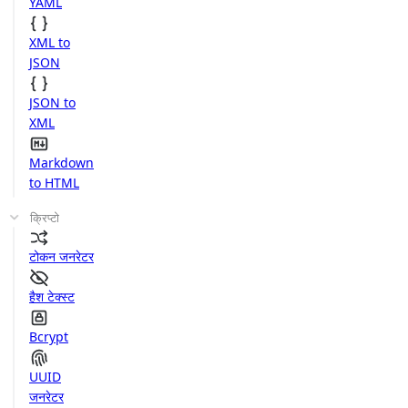
YAML
XML to
JSON
JSON to
XML
Markdown
to HTML
क्रिप्टो
टोकन जनरेटर
हैश टेक्स्ट
Bcrypt
UUID
जनरेटर