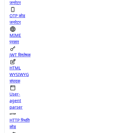
जनरेटर
OTP कोड
जनरेटर
MIME
प्रकार
JWT विश्लेषक
HTML
WYSIWYG
संपादक
User-
agent
parser
HTTP स्थिति
कोड