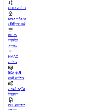
ULID जनरेटर
टेक्स्ट एन्क्रिप्ट
/ डिक्रिप्ट करें
BIP39
पासफ़्रेज़
जनरेटर
HMAC
जनरेटर
RSA कुंजी
जोड़ी जनरेटर
पासवर्ड स्ट्रेंथ
विश्लेषक
PDF हस्ताक्षर