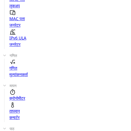
लुकअप
MAC पता
जनरेटर
IPv6 ULA
जनरेटर
गणित
गणित
मूल्यांकनकर्ता
मापन
क्रोनोमीटर
तापमान
कन्वर्टर
पाठ