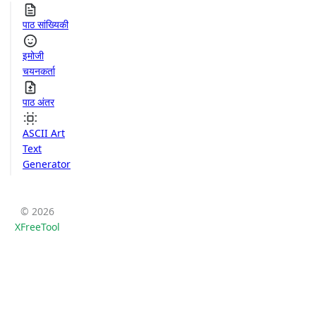
पाठ सांख्यिकी
इमोजी
चयनकर्ता
पाठ अंतर
ASCII Art
Text
Generator
© 2026
XFreeTool