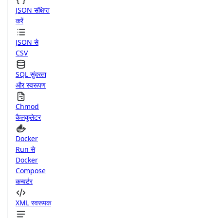
JSON संक्षिप्त
करें
JSON से
CSV
SQL सुंदरता
और स्वरूपण
Chmod
कैलकुलेटर
Docker
Run से
Docker
Compose
कन्वर्टर
XML स्वरूपक