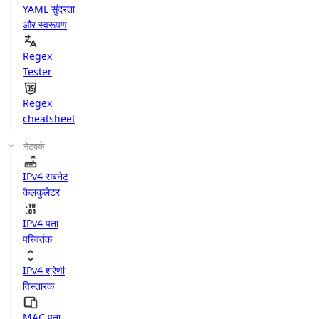
YAML सुंदरता
और स्वरूपण
Regex
Tester
Regex
cheatsheet
नेटवर्क
IPv4 सबनेट
कैलकुलेटर
IPv4 पता
परिवर्तक
IPv4 श्रेणी
विस्तारक
MAC पता