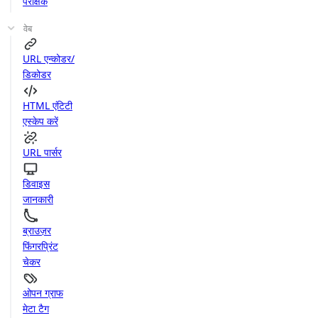
परीक्षक
वेब
URL एन्कोडर/
डिकोडर
HTML एंटिटी
एस्केप करें
URL पार्सर
डिवाइस
जानकारी
ब्राउज़र
फिंगरप्रिंट
चेकर
ओपन ग्राफ
मेटा टैग