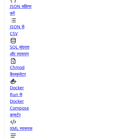
JSON संक्षिप्त
करें
JSON से
CSV
SQL सुंदरता
और स्वरूपण
Chmod
कैलकुलेटर
Docker
Run से
Docker
Compose
कन्वर्टर
XML स्वरूपक