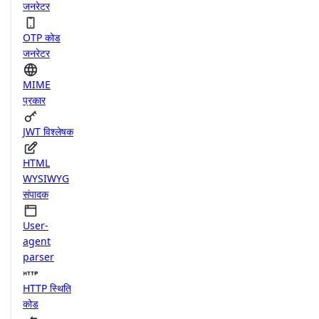
जनरेटर
OTP कोड
जनरेटर
MIME
प्रकार
JWT विश्लेषक
HTML
WYSIWYG
संपादक
User-
agent
parser
HTTP स्थिति
कोड