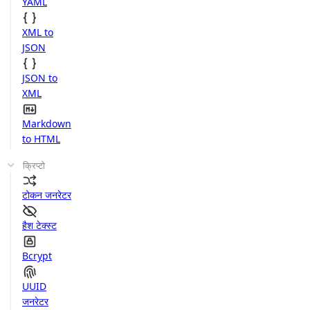
YAML
XML to
JSON
JSON to
XML
Markdown
to HTML
क्रिप्टो
टोकन जनरेटर
हैश टेक्स्ट
Bcrypt
UUID
जनरेटर