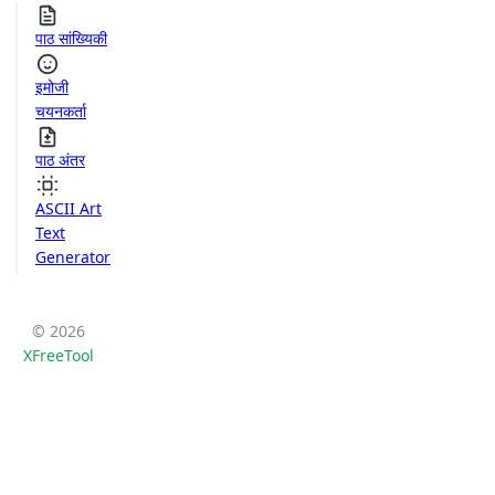
पाठ सांख्यिकी
इमोजी
चयनकर्ता
पाठ अंतर
ASCII Art
Text
Generator
© 2026
XFreeTool