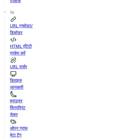
परीक्षक
वेब
URL एन्कोडर/
डिकोडर
HTML एंटिटी
एस्केप करें
URL पार्सर
डिवाइस
जानकारी
ब्राउज़र
फिंगरप्रिंट
चेकर
ओपन ग्राफ
मेटा टैग