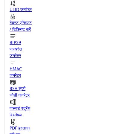
ULID जनरेटर
टेक्स्ट एन्क्रिप्ट
/ डिक्रिप्ट करें
BIP39
पासफ़्रेज़
जनरेटर
HMAC
जनरेटर
RSA कुंजी
जोड़ी जनरेटर
पासवर्ड स्ट्रेंथ
विश्लेषक
PDF हस्ताक्षर