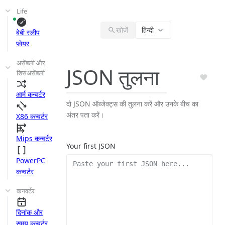
Life
खोजें
हिन्दी
बेबी स्लीप
प्लेयर
असेंबली और
JSON तुलना
डिसअसेंबली
आर्म कन्वर्टर
दो JSON ऑब्जेक्ट्स की तुलना करें और उनके बीच का
अंतर पता करें।
X86 कन्वर्टर
Mips कन्वर्टर
Your first JSON
PowerPC
कन्वर्टर
कनवर्टर
दिनांक और
समय कन्वर्टर