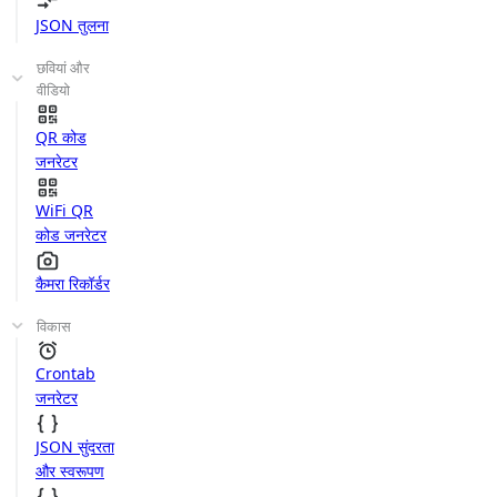
JSON तुलना
छवियां और
वीडियो
QR कोड
जनरेटर
WiFi QR
कोड जनरेटर
कैमरा रिकॉर्डर
विकास
Crontab
जनरेटर
JSON सुंदरता
और स्वरूपण