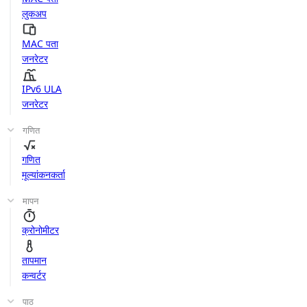
लुकअप
MAC पता
जनरेटर
IPv6 ULA
जनरेटर
गणित
गणित
मूल्यांकनकर्ता
मापन
क्रोनोमीटर
तापमान
कन्वर्टर
पाठ