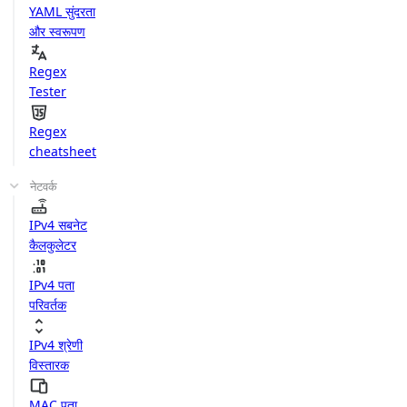
YAML सुंदरता
और स्वरूपण
Regex
Tester
Regex
cheatsheet
नेटवर्क
IPv4 सबनेट
कैलकुलेटर
IPv4 पता
परिवर्तक
IPv4 श्रेणी
विस्तारक
MAC पता