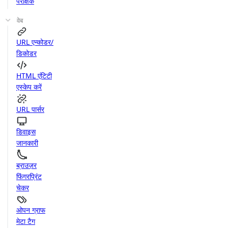
परीक्षक
वेब
URL एन्कोडर/
डिकोडर
HTML एंटिटी
एस्केप करें
URL पार्सर
डिवाइस
जानकारी
ब्राउज़र
फिंगरप्रिंट
चेकर
ओपन ग्राफ
मेटा टैग