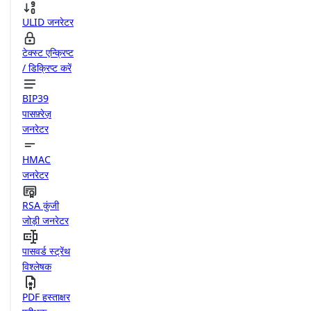
ULID जनरेटर
टेक्स्ट एन्क्रिप्ट
/ डिक्रिप्ट करें
BIP39
पासफ़्रेज़
जनरेटर
HMAC
जनरेटर
RSA कुंजी
जोड़ी जनरेटर
पासवर्ड स्ट्रेंथ
विश्लेषक
PDF हस्ताक्षर