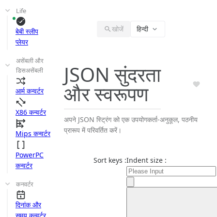
Life
खोजें
हिन्दी
बेबी स्लीप
प्लेयर
असेंबली और
JSON सुंदरता
डिसअसेंबली
और स्वरूपण
आर्म कन्वर्टर
X86 कन्वर्टर
अपने JSON स्ट्रिंग को एक उपयोगकर्ता-अनुकूल, पठनीय
प्रारूप में परिवर्तित करें।
Mips कन्वर्टर
PowerPC
Sort keys :
Indent size :
कन्वर्टर
कनवर्टर
दिनांक और
समय कन्वर्टर