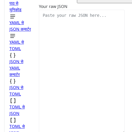
पाठ से
Your raw JSON
यूनिकोड
YAML से
JSON कन्वर्टर
YAML से
TOML
JSON से
YAML
कन्वर्टर
JSON से
TOML
TOML से
JSON
TOML से