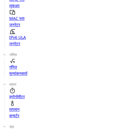
लुकअप
MAC पता
जनरेटर
IPv6 ULA
जनरेटर
गणित
गणित
मूल्यांकनकर्ता
मापन
क्रोनोमीटर
तापमान
कन्वर्टर
पाठ