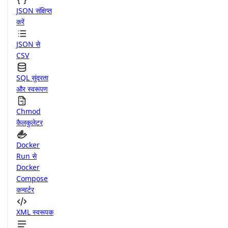
JSON संक्षिप्त
करें
JSON से
CSV
SQL सुंदरता
और स्वरूपण
Chmod
कैलकुलेटर
Docker
Run से
Docker
Compose
कन्वर्टर
XML स्वरूपक