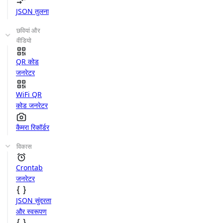
JSON तुलना
छवियां और
वीडियो
QR कोड
जनरेटर
WiFi QR
कोड जनरेटर
कैमरा रिकॉर्डर
विकास
Crontab
जनरेटर
JSON सुंदरता
और स्वरूपण