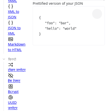
YAML
Prettified version of your JSON
XML to
JSON
{
"foo"
:
"bar"
,
JSON to
"hello"
:
"world"
XML
}
Markdown
to HTML
क्रिप्टो
टोकन जनरेटर
हैश टेक्स्ट
Bcrypt
UUID
जनरेटर