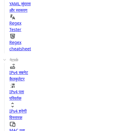
YAML सुंदरता
और स्वरूपण
Regex
Tester
Regex
cheatsheet
नेटवर्क
IPv4 सबनेट
कैलकुलेटर
IPv4 पता
परिवर्तक
IPv4 श्रेणी
विस्तारक
MAC पता