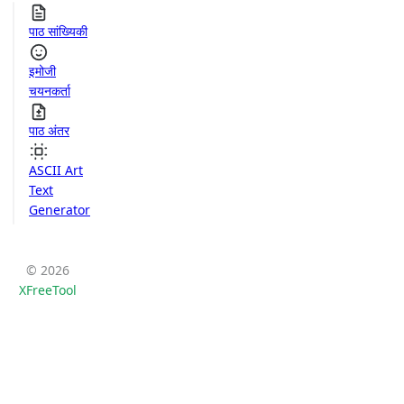
पाठ सांख्यिकी
इमोजी
चयनकर्ता
पाठ अंतर
ASCII Art
Text
Generator
© 2026
XFreeTool