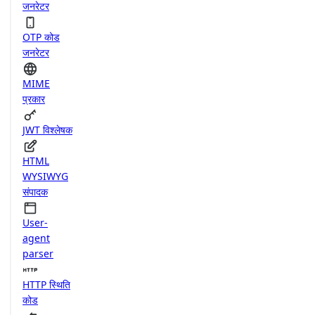
जनरेटर
OTP कोड
जनरेटर
MIME
प्रकार
JWT विश्लेषक
HTML
WYSIWYG
संपादक
User-
agent
parser
HTTP स्थिति
कोड