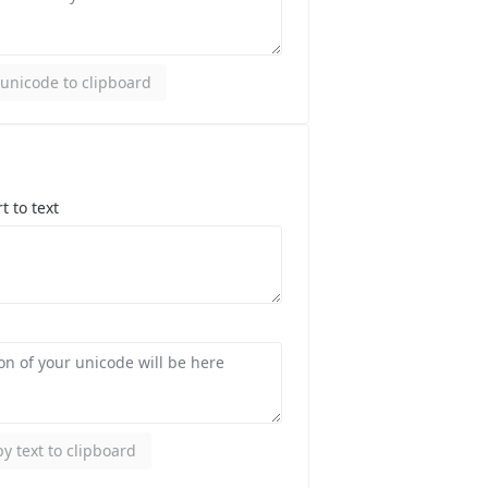
unicode to clipboard
t to text
y text to clipboard