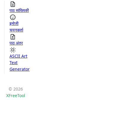
पाठ सांख्यिकी
इमोजी
चयनकर्ता
पाठ अंतर
ASCII Art
Text
Generator
© 2026
XFreeTool