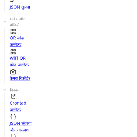
JSON तुलना
छवियां और
वीडियो
QR कोड
जनरेटर
WiFi QR
कोड जनरेटर
कैमरा रिकॉर्डर
विकास
Crontab
जनरेटर
JSON सुंदरता
और स्वरूपण