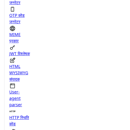
जनरेटर
OTP कोड
जनरेटर
MIME
प्रकार
JWT विश्लेषक
HTML
WYSIWYG
संपादक
User-
agent
parser
HTTP स्थिति
कोड