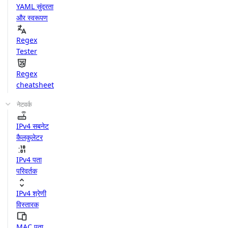
YAML सुंदरता
और स्वरूपण
Regex
Tester
Regex
cheatsheet
नेटवर्क
IPv4 सबनेट
कैलकुलेटर
IPv4 पता
परिवर्तक
IPv4 श्रेणी
विस्तारक
MAC पता