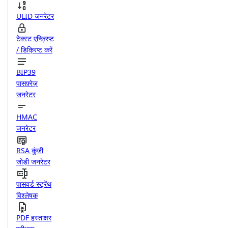
ULID जनरेटर
टेक्स्ट एन्क्रिप्ट
/ डिक्रिप्ट करें
BIP39
पासफ़्रेज़
जनरेटर
HMAC
जनरेटर
RSA कुंजी
जोड़ी जनरेटर
पासवर्ड स्ट्रेंथ
विश्लेषक
PDF हस्ताक्षर