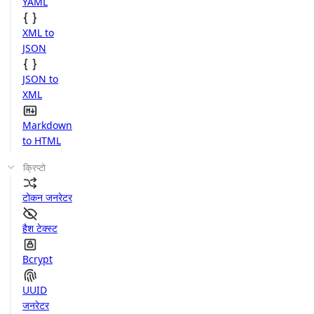
YAML
XML to
JSON
JSON to
XML
Markdown
to HTML
क्रिप्टो
टोकन जनरेटर
हैश टेक्स्ट
Bcrypt
UUID
जनरेटर