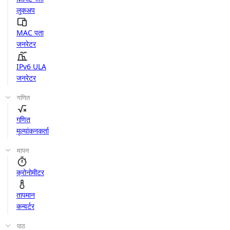
लुकअप
MAC पता
जनरेटर
IPv6 ULA
जनरेटर
गणित
गणित
मूल्यांकनकर्ता
मापन
क्रोनोमीटर
तापमान
कन्वर्टर
पाठ