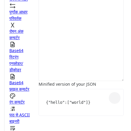
पूर्णांक आधार
परिवर्तक
रोमन अंक
कन्वर्टर
Base64
स्ट्रिंग
एनकोडर/
डीकोडर
Base64
Minified version of your JSON
फ़ाइल कन्वर्टर
रंग कन्वर्टर
{
"hello"
:
[
"world"
]
}
पाठ से ASCII
बाइनरी