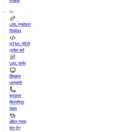
परीक्षक
वेब
URL एन्कोडर/
डिकोडर
HTML एंटिटी
एस्केप करें
URL पार्सर
डिवाइस
जानकारी
ब्राउज़र
फिंगरप्रिंट
चेकर
ओपन ग्राफ
मेटा टैग