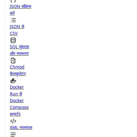
JSON संक्षिप्त
करें
JSON से
CSV
SQL सुंदरता
और स्वरूपण
Chmod
कैलकुलेटर
Docker
Run से
Docker
Compose
कन्वर्टर
XML स्वरूपक