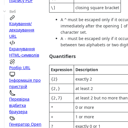
підпису PDF
closing square bracket
\]
Веб
A
must be escaped only if it occu
^
Кодування/
immediately after the opening
of
[
декодування
character set.
URL
A
must be escaped only if it occu
-
between two alphabets or two digit
Екранування
HTML-символів
Quantifiers
Розбір URL
Expression
Description
exactly 2
{2}
Інформація про
пристрій
at least 2
{2,}
at least 2 but no more than
{2,7}
Перевірка
відбитка
0 or more
*
браузера
1 or more
+
Генератор Open
exactly 0 or 1
?