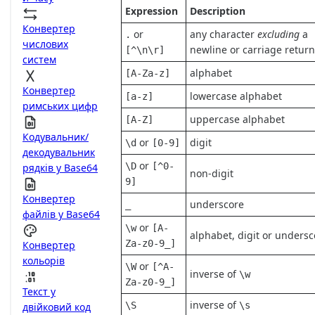
Expression
Description
Конвертер
or
any character
excluding
a
.
числових
newline or carriage return
[^\n\r]
систем
alphabet
[A-Za-z]
Конвертер
lowercase alphabet
[a-z]
римських цифр
uppercase alphabet
[A-Z]
Кодувальник/
or
digit
\d
[0-9]
декодувальник
or
\D
[^0-
рядків у Base64
non-digit
9]
Конвертер
underscore
_
файлів у Base64
or
\w
[A-
alphabet, digit or undersc
Za-z0-9_]
Конвертер
кольорів
or
\W
[^A-
inverse of
\w
Za-z0-9_]
Текст у
inverse of
\S
\s
двійковий код