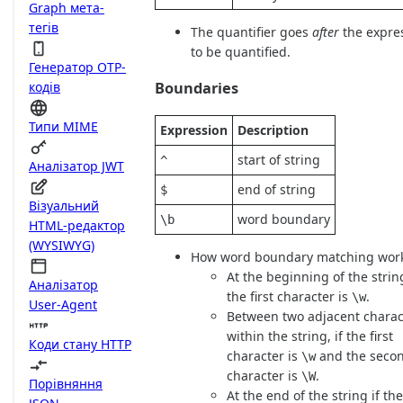
Graph мета-
тегів
The quantifier goes
after
the expre
to be quantified.
Генератор OTP-
кодів
Boundaries
Типи MIME
Expression
Description
start of string
^
Аналізатор JWT
end of string
$
Візуальний
word boundary
\b
HTML-редактор
(WYSIWYG)
How word boundary matching work
At the beginning of the string
Аналізатор
the first character is
.
\w
User-Agent
Between two adjacent charac
within the string, if the first
Коди стану HTTP
character is
and the seco
\w
character is
.
\W
Порівняння
At the end of the string if the