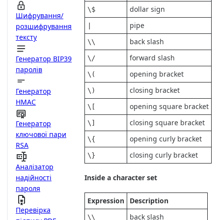
dollar sign
\$
Шифрування/
pipe
|
розшифрування
тексту
back slash
\\
forward slash
\/
Генератор BIP39
паролів
opening bracket
\(
closing bracket
\)
Генератор
HMAC
opening square bracket
\[
closing square bracket
\]
Генератор
ключової пари
opening curly bracket
\{
RSA
closing curly bracket
\}
Аналізатор
надійності
Inside a character set
пароля
Expression
Description
Перевірка
back slash
\\