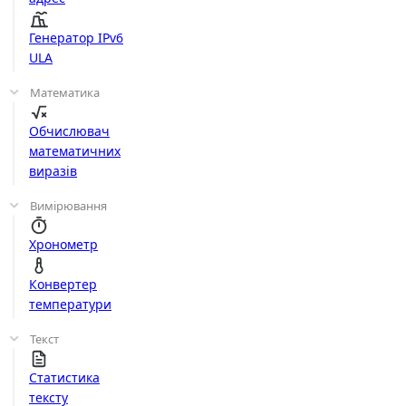
Генератор IPv6
ULA
Математика
Обчислювач
математичних
виразів
Вимірювання
Хронометр
Конвертер
температури
Текст
Статистика
тексту