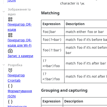
JSON
character is
.
\w
Зображення та
Matching
відео
Expression
Description
Генератор QR-
кодів
match either
or
foo|bar
foo
bar
match
if it’s before
Генератор QR-
foo(?=bar)
foo
ba
кодів для Wi-Fi
match
if it’s
not
befor
foo
foo(?!bar)
bar
Запис з камери
(?
match
if it’s after
foo
bar
Розробка
<=bar)foo
(?
Генератор
match
if it’s
not
after
foo
<!bar)foo
Crontab
Grouping and capturing
Форматування
JSON
Expression
Description
Мінімізація