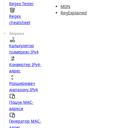
Regex Tester
MDN
RegExplained
Regex
cheatsheet
Мережа
Калькулятор
підмережі IPv4
Конвертер IPv4-
адрес
Розширювач
діапазону IPv4
Пошук MAC-
адреси
Генератор MAC-
адрес