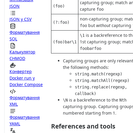
capturing group; match a
JSON
(foo)
capture
foo
non-capturing group; mat
JSON у CSV
(?:foo)
but
without
capturing
foo
Форматування
is a backreference to t
\1
SQL
1st capturing group; matc
(foo)bar\1
foobarfoo
Калькулятор
CHMOD
Capturing groups are only relevant
the following methods:
Конвертер
string.match(regexp)
Docker run у
string.matchAll(regexp)
Docker Compose
string.replace(regexp,
callback)
Форматування
is a backreference to the
\N
Nth
XML
capturing group. Capturing group
numbered starting from 1.
Форматування
YAML
References and tools