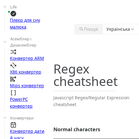
Life
Плеєр для сну
малюка
Пошук
Українська
Асемблер і
Дизасемблер
Конвертер ARM
Regex
X86 конвертер
cheatsheet
Mips конвертер
Javascript Regex/Regular Expression
PowerPC
cheatsheet
конвертер
Конвертери
Normal characters
Конвертер дати
й часу