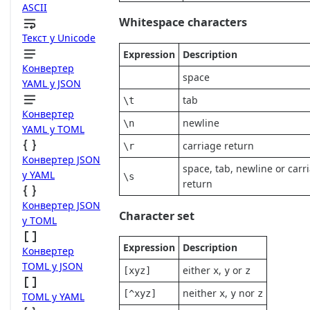
ASCII
Whitespace characters
Текст у Unicode
Expression
Description
Конвертер
space
YAML у JSON
tab
\t
Конвертер
newline
\n
YAML у TOML
carriage return
\r
Конвертер JSON
space, tab, newline or carr
у YAML
\s
return
Конвертер JSON
Character set
у TOML
Expression
Description
Конвертер
TOML у JSON
either
,
or
[xyz]
x
y
z
neither
,
nor
[^xyz]
x
y
z
TOML у YAML