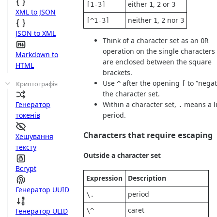
either
,
or
[1-3]
1
2
3
XML to JSON
neither
,
nor
[^1-3]
1
2
3
JSON to XML
Think of a character set as an
OR
operation on the single characters
Markdown to
are enclosed between the square
HTML
brackets.
Use
after the opening
to “negat
Криптографія
^
[
the character set.
Генератор
Within a character set,
means a li
.
токенів
period.
Characters that require escaping
Хешування
тексту
Outside a character set
Bcrypt
Expression
Description
Генератор UUID
period
\.
caret
\^
Генератор ULID