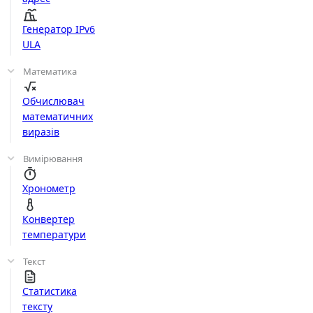
Генератор IPv6
ULA
Математика
Обчислювач
математичних
виразів
Вимірювання
Хронометр
Конвертер
температури
Текст
Статистика
тексту