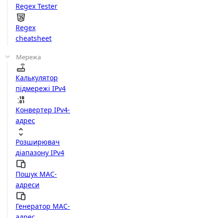
Regex Tester
Regex
cheatsheet
Мережа
Калькулятор
підмережі IPv4
Конвертер IPv4-
адрес
Розширювач
діапазону IPv4
Пошук MAC-
адреси
Генератор MAC-
адрес