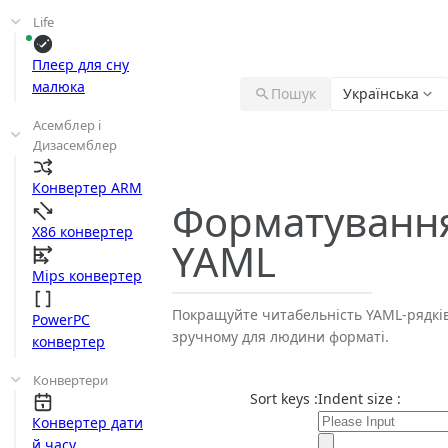
Life
Плеєр для сну
малюка
Пошук
Українська
Асемблер і
Дизасемблер
Конвертер ARM
Форматуванн
X86 конвертер
YAML
Mips конвертер
Покращуйте читабельність YAML-рядків
PowerPC
зручному для людини форматі.
конвертер
Конвертери
Sort keys :
Indent size :
Конвертер дати
й часу