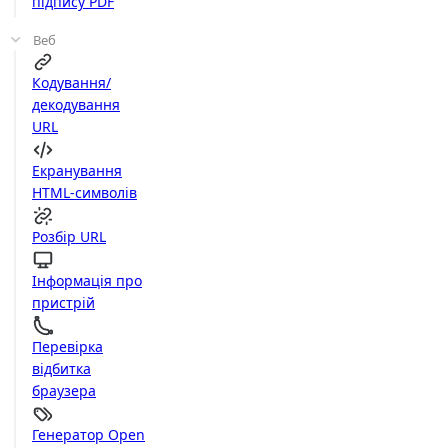
підпису PDF
Веб
Кодування/
декодування
URL
Екранування
HTML-символів
Розбір URL
Інформація про
пристрій
Перевірка
відбитка
браузера
Генератор Open