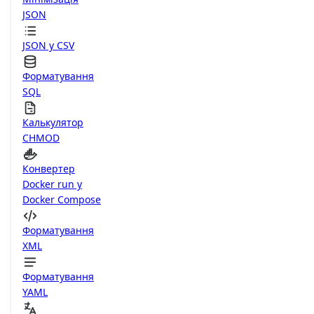
JSON
JSON у CSV
Форматування
SQL
Калькулятор
CHMOD
Конвертер
Docker run у
Docker Compose
Форматування
XML
Форматування
YAML