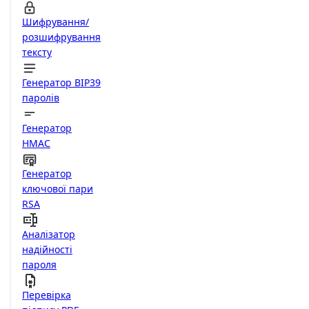
Шифрування/
розшифрування
тексту
Генератор BIP39
паролів
Генератор
HMAC
Генератор
ключової пари
RSA
Аналізатор
надійності
пароля
Перевірка