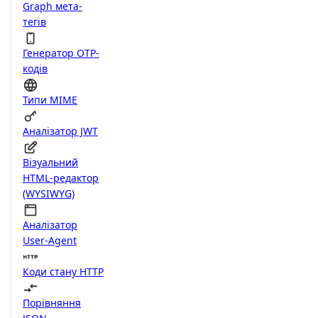
Graph мета-
тегів
Генератор OTP-
кодів
Типи MIME
Аналізатор JWT
Візуальний
HTML-редактор
(WYSIWYG)
Аналізатор
User-Agent
Коди стану HTTP
Порівняння