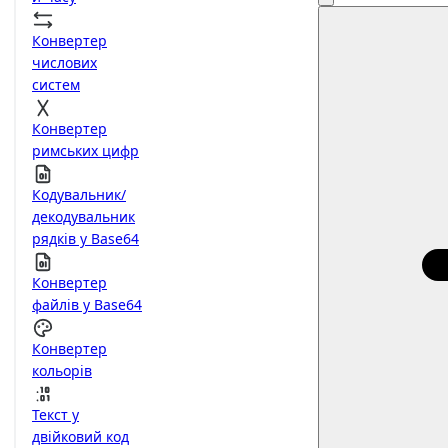
Конвертер
числових
систем
Конвертер
римських цифр
Кодувальник/
декодувальник
рядків у Base64
Конвертер
файлів у Base64
Конвертер
кольорів
Текст у
двійковий код