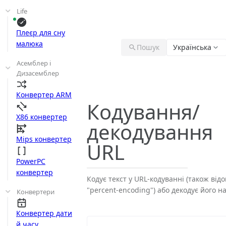
Life
Плеєр для сну
малюка
Пошук
Українська
Асемблер і
Дизасемблер
Конвертер ARM
Кодування/
X86 конвертер
декодування
Mips конвертер
URL
PowerPC
конвертер
Кодує текст у URL-кодуванні (також відо
"percent-encoding") або декодує його на
Конвертери
Конвертер дати
й часу