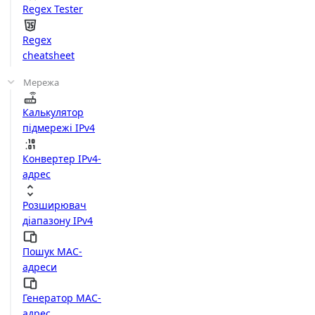
Regex Tester
Regex
cheatsheet
Мережа
Калькулятор
підмережі IPv4
Конвертер IPv4-
адрес
Розширювач
діапазону IPv4
Пошук MAC-
адреси
Генератор MAC-
адрес