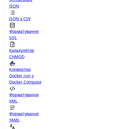
JSON
JSON у CSV
Форматування
SQL
Калькулятор
CHMOD
Конвертер
Docker run у
Docker Compose
Форматування
XML
Форматування
YAML