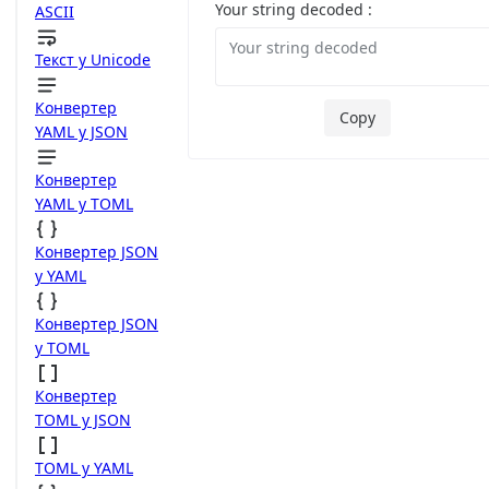
Your string decoded :
ASCII
Текст у Unicode
Конвертер
Copy
YAML у JSON
Конвертер
YAML у TOML
Конвертер JSON
у YAML
Конвертер JSON
у TOML
Конвертер
TOML у JSON
TOML у YAML