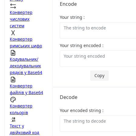
Encode
Конвертер
Your string :
числових
систем
Конвертер
Your string encoded :
римських цифр
Кодувальник/
декодувальник
рядків у Base64
Copy
Конвертер
файлів у Base64
Decode
Конвертер
Your encoded string :
кольорів
Текст у
двійковий код