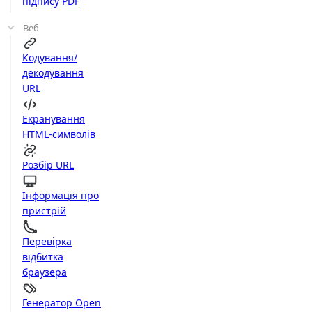
підпису PDF
Веб
Кодування/
декодування
URL
Екранування
HTML-символів
Розбір URL
Інформація про
пристрій
Перевірка
відбитка
браузера
Генератор Open