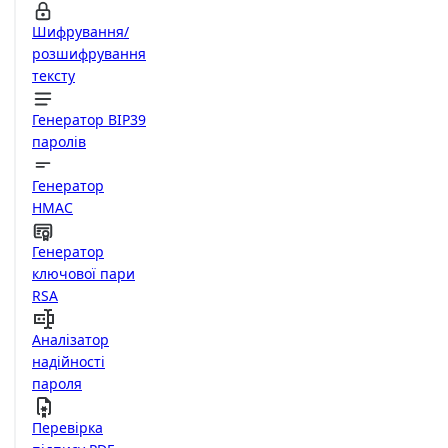
Шифрування/
розшифрування
тексту
Генератор BIP39
паролів
Генератор
HMAC
Генератор
ключової пари
RSA
Аналізатор
надійності
пароля
Перевірка