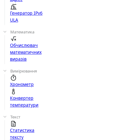
Генератор IPv6
ULA
Математика
Обчислювач
математичних
виразів
Вимірювання
Хронометр
Конвертер
температури
Текст
Статистика
тексту