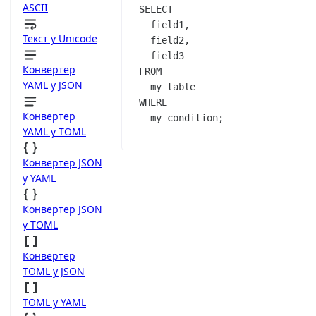
ASCII
SELECT
  field1,

Текст у Unicode
  field2,

Конвертер
FROM
YAML у JSON
WHERE
Конвертер
  my_condition;
YAML у TOML
Конвертер JSON
у YAML
Конвертер JSON
у TOML
Конвертер
TOML у JSON
TOML у YAML