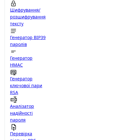
Шифрування/
розшифрування
тексту
Генератор BIP39
паролів
Генератор
HMAC
Генератор
ключової пари
RSA
Аналізатор
надійності
пароля
Перевірка