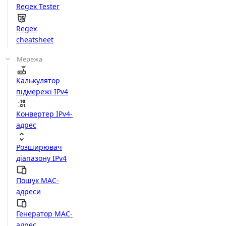
Regex Tester
Regex
cheatsheet
Мережа
Калькулятор
підмережі IPv4
Конвертер IPv4-
адрес
Розширювач
діапазону IPv4
Пошук MAC-
адреси
Генератор MAC-
адрес