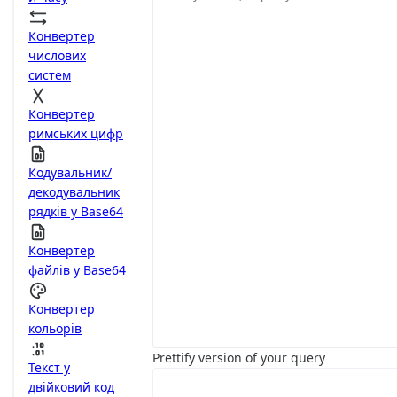
Конвертер
числових
систем
Конвертер
римських цифр
Кодувальник/
декодувальник
рядків у Base64
Конвертер
файлів у Base64
Конвертер
кольорів
Prettify version of your query
Текст у
двійковий код