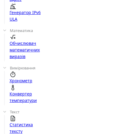
Генератор IPv6
ULA
Математика
Обчислювач
математичних
виразів
Вимірювання
Хронометр
Конвертер
температури
Текст
Статистика
тексту