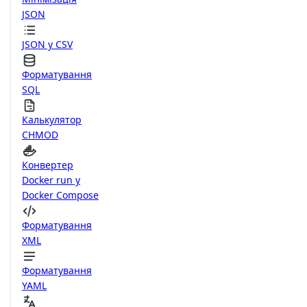
JSON
JSON у CSV
Форматування
SQL
Калькулятор
CHMOD
Конвертер
Docker run у
Docker Compose
Форматування
XML
Форматування
YAML