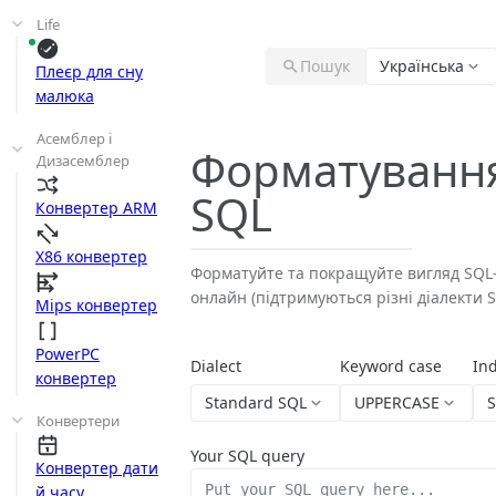
Life
Пошук
Українська
Плеєр для сну
малюка
Асемблер і
Форматуванн
Дизасемблер
SQL
Конвертер ARM
X86 конвертер
Форматуйте та покращуйте вигляд SQL
онлайн (підтримуються різні діалекти S
Mips конвертер
PowerPC
Dialect
Keyword case
Ind
конвертер
Standard SQL
UPPERCASE
S
Конвертери
Your SQL query
Конвертер дати
й часу