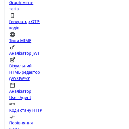
Graph мета-
тегів
Генератор OTP-
кодів
Типи MIME
Аналізатор JWT
Візуальний
HTML-редактор
(WYSIWYG)
Аналізатор
User-Agent
Коди стану HTTP
Порівняння