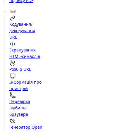
підпису PDF
Веб
Кодування/
декодування
URL
Екранування
HTML-символів
Розбір URL
Інформація про
пристрій
Перевірка
відбитка
браузера
Генератор Open