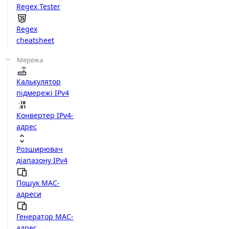
Regex Tester
Regex
cheatsheet
Мережа
Калькулятор
підмережі IPv4
Конвертер IPv4-
адрес
Розширювач
діапазону IPv4
Пошук MAC-
адреси
Генератор MAC-
адрес