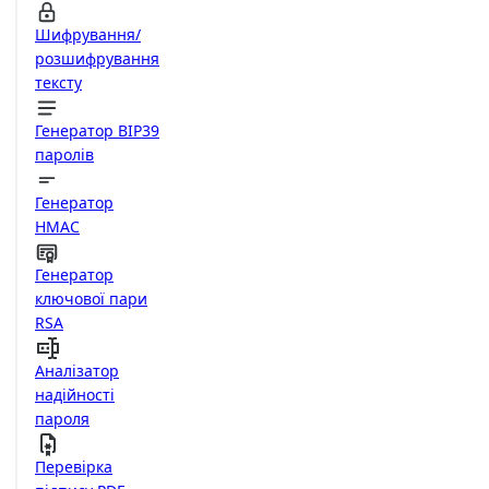
Шифрування/
розшифрування
тексту
Генератор BIP39
паролів
Генератор
HMAC
Генератор
ключової пари
RSA
Аналізатор
надійності
пароля
Перевірка