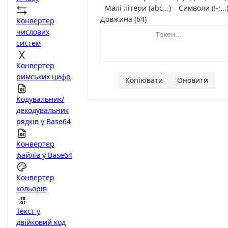
Малі літери (abc...)
Символи (!-;...
Довжина (64)
Конвертер
числових
систем
Конвертер
римських цифр
Копіювати
Оновити
Кодувальник/
декодувальник
рядків у Base64
Конвертер
файлів у Base64
Конвертер
кольорів
Текст у
двійковий код