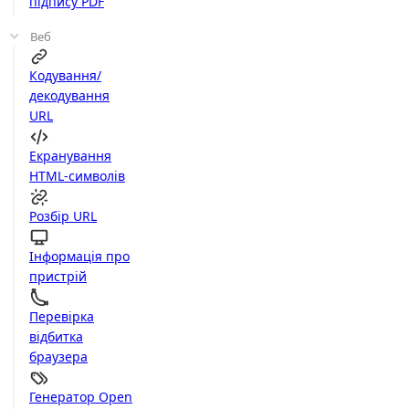
підпису PDF
Веб
Кодування/
декодування
URL
Екранування
HTML-символів
Розбір URL
Інформація про
пристрій
Перевірка
відбитка
браузера
Генератор Open