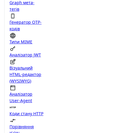
Graph мета-
тегів
Генератор OTP-
кодів
Типи MIME
Аналізатор JWT
Візуальний
HTML-редактор
(WYSIWYG)
Аналізатор
User-Agent
Коди стану HTTP
Порівняння