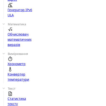
Генератор IPv6
ULA
Математика
Обчислювач
математичних
виразів
Вимірювання
Хронометр
Конвертер
температури
Текст
Статистика
тексту