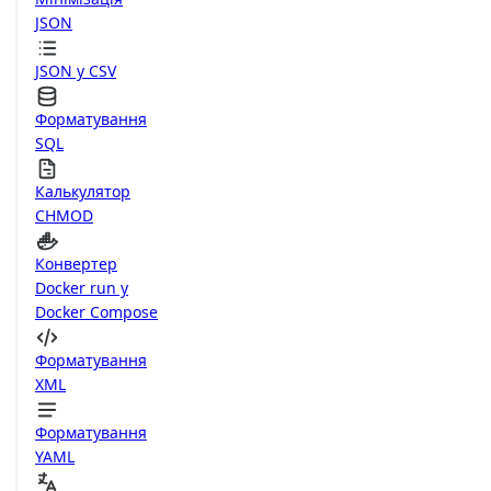
JSON
JSON у CSV
Форматування
SQL
Калькулятор
CHMOD
Конвертер
Docker run у
Docker Compose
Форматування
XML
Форматування
YAML