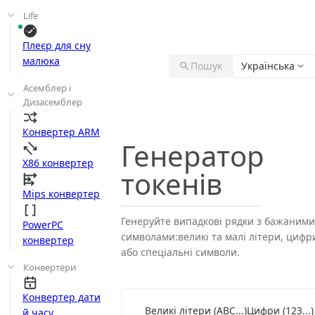
Life
Плеєр для сну
малюка
Пошук
Українська
Асемблер і
Дизасемблер
Конвертер ARM
Генератор
X86 конвертер
токенів
Mips конвертер
Генеруйте випадкові рядки з бажаними
PowerPC
символами:великі та малі літери, цифри
конвертер
або спеціальні символи.
Конвертери
Конвертер дати
Великі літери (ABC...)
Цифри (123...)
й часу